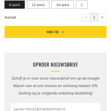
6-pack
12-pack
24-pack
1
Aantal
Aant
artikelen
artik
Aantal
−
+
met
met
één
één
verminderen
verh
VOEG TOE
OPROER NIEUWSBRIEF
Schrijf je in voor onze nieuwsbrief om op de hoogte
blijven van al ons nieuws en ontvang meteen 5%
korting op je volgende webshop bestelling!
Email